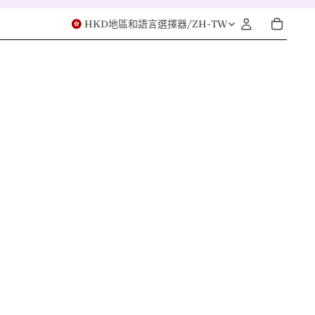
HKD
地區和語言選擇器
/
ZH-TW