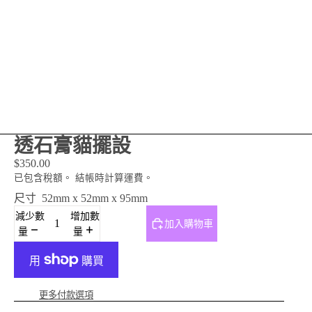
透石膏貓擺設
$350.00
已包含稅額。 結帳時計算運費。
尺寸
52mm x 52mm x 95mm
減少數
增加數
加入購物車
量
量
更多付款選項