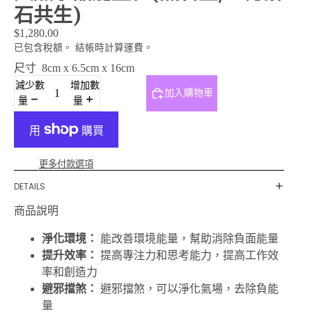
石共生)
$1,280.00
已包含稅額。 結帳時計算運費。
尺寸
8cm x 6.5cm x 16cm
減少數
增加數
加入購物車
量
量
更多付款選項
DETAILS
商品說明
淨化環境：
能改善環境能量，幫助消除負面能量
提升效率：
提高專注力和思考能力，提高工作效
率和創造力
避邪擋煞：
避邪擋煞，可以淨化氣場，去除負能
量