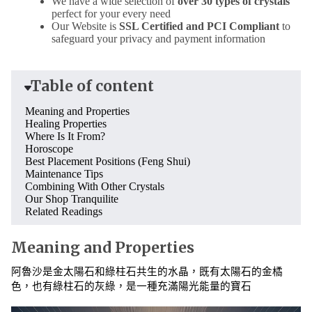
We have a wide selection of
over 30 types of crystals
perfect for your every need
Our Website is
SSL Certified and PCI Compliant
to
safeguard your privacy and payment information
Table of content
Meaning and Properties
Healing Properties
Where Is It From?
Horoscope
Best Placement Positions (Feng Shui)
Maintenance Tips
Combining With Other Crystals
Our Shop Tranquilite
Related Readings
Meaning and Properties
阿魯沙是金太陽石和綠柱石共生的水晶，既有太陽石的金橘
色，也有綠柱石的灰綠，是一種充滿陽光能量的寶石